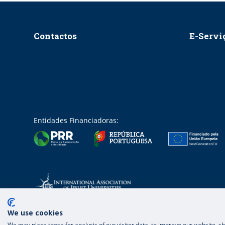
Contactos
E-Servi
Entidades Financiadoras:
We use cookies
We may place these for analysis of our visitor data, to improve our website, 