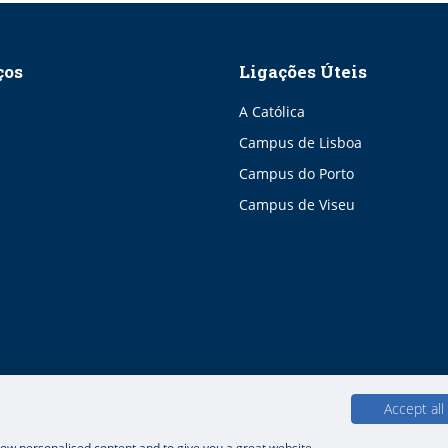
ços
Ligações Úteis
A Católica
Campus de Lisboa
Campus do Porto
Campus de Viseu
Accept all
show personalised content and to give you a great website