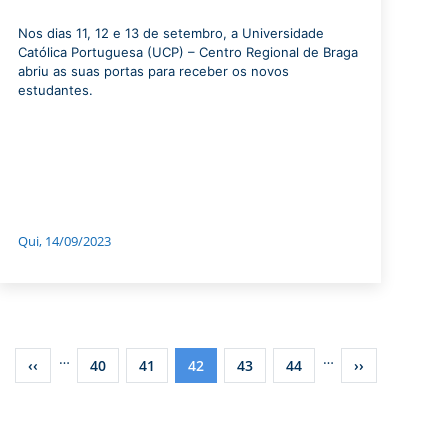
Nos dias 11, 12 e 13 de setembro, a Universidade
Católica Portuguesa (UCP) – Centro Regional de Braga
abriu as suas portas para receber os novos
estudantes.
Qui, 14/09/2023
Paginação
…
…
Página
‹‹
Página
40
Página
41
Página
42
Página
43
Página
44
Próxima
››
anterior
atual
página