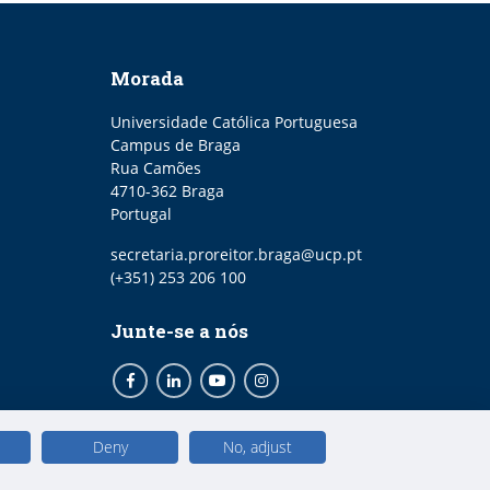
Morada
Universidade Católica Portuguesa
Campus de Braga
Rua Camões
4710-362 Braga
Portugal
Email
secretaria.proreitor.braga@ucp.pt
Telefone
(+351) 253 206 100
Junte-se a nós
Facebook
LinkedIn
Youtube
Instagram
Deny
No, adjust