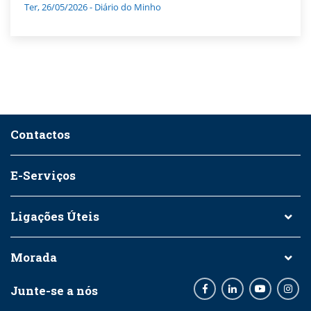
Ter, 26/05/2026 - Diário do Minho
Contactos
E-Serviços
Ligações Úteis
Morada
Junte-se a nós
Facebook
LinkedIn
Youtube
Inst