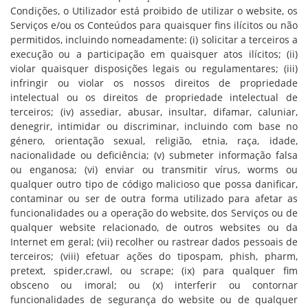
Condições, o Utilizador está proibido de utilizar o website, os
Serviços e/ou os Conteúdos para quaisquer fins ilícitos ou não
permitidos, incluindo nomeadamente: (i) solicitar a terceiros a
execução ou a participação em quaisquer atos ilícitos; (ii)
violar quaisquer disposições legais ou regulamentares; (iii)
infringir ou violar os nossos direitos de propriedade
intelectual ou os direitos de propriedade intelectual de
terceiros; (iv) assediar, abusar, insultar, difamar, caluniar,
denegrir, intimidar ou discriminar, incluindo com base no
género, orientação sexual, religião, etnia, raça, idade,
nacionalidade ou deficiência; (v) submeter informação falsa
ou enganosa; (vi) enviar ou transmitir vírus, worms ou
qualquer outro tipo de código malicioso que possa danificar,
contaminar ou ser de outra forma utilizado para afetar as
funcionalidades ou a operação do website, dos Serviços ou de
qualquer website relacionado, de outros websites ou da
Internet em geral; (vii) recolher ou rastrear dados pessoais de
terceiros; (viii) efetuar ações do tipospam, phish, pharm,
pretext, spider,crawl, ou scrape; (ix) para qualquer fim
obsceno ou imoral; ou (x) interferir ou contornar
funcionalidades de segurança do website ou de qualquer