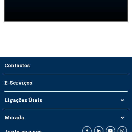
Contactos
E-Serviços
Ligações Úteis
Morada
Junte-se a nós
Facebook
LinkedIn
Youtube
Inst