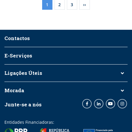
Paginação
Página
1
Página
2
Página
3
Próxima
››
atual
página
Contactos
E-Serviços
Ligações Úteis
Morada
Junte-se a nós
Facebook
LinkedIn
Youtube
Inst
Entidades Financiadoras: