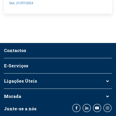
Sex, 21/07/2023
Contactos
E-Serviços
Ligações Úteis
Morada
Junte-se a nós
Facebook
LinkedIn
Youtube
Inst